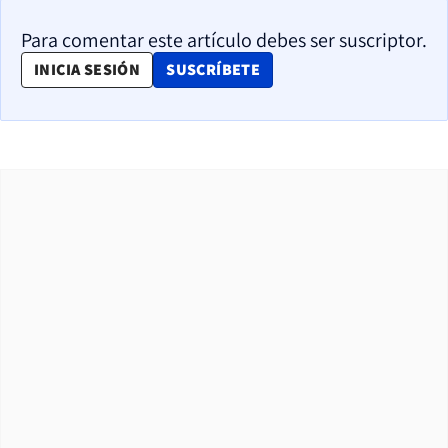
Para comentar este artículo debes ser suscriptor.
OPENS IN NEW WINDOW
INICIA SESIÓN
SUSCRÍBETE