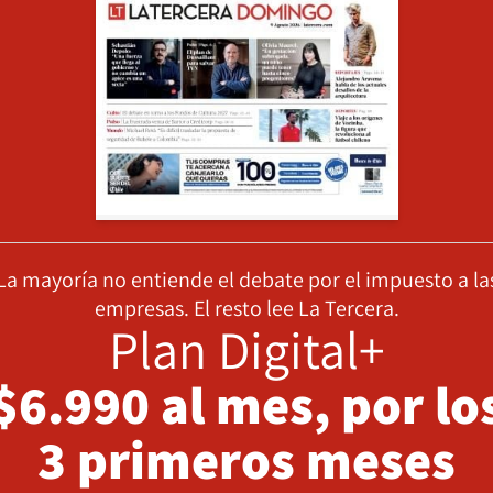
La mayoría no entiende el debate por el impuesto a la
empresas. El resto lee La Tercera.
Plan Digital+
$6.990 al mes, por lo
3 primeros meses