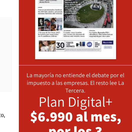
La mayoría no entiende el debate por el
impuesto a las empresas. El resto lee La
Tercera.
Plan Digital+
$6.990 al mes,
to,
por los 3