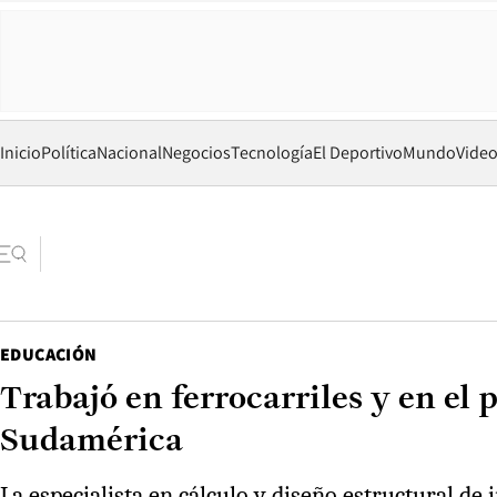
Inicio
Política
Nacional
Negocios
Tecnología
El Deportivo
Mundo
Vide
EDUCACIÓN
Trabajó en ferrocarriles y en el 
Sudamérica
La especialista en cálculo y diseño estructural de