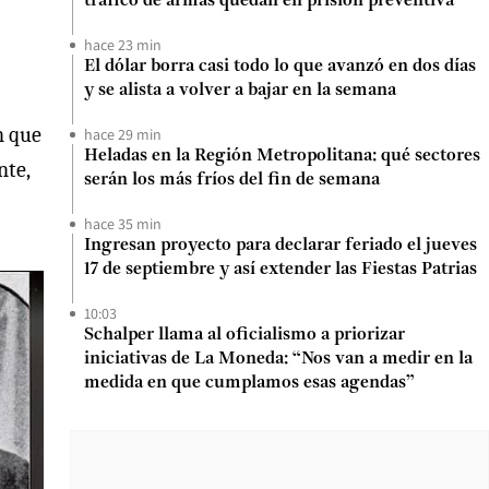
tráfico de armas quedan en prisión preventiva
hace 23 min
El dólar borra casi todo lo que avanzó en dos días
y se alista a volver a bajar en la semana
n que
hace 29 min
Heladas en la Región Metropolitana: qué sectores
nte,
serán los más fríos del fin de semana
hace 35 min
Ingresan proyecto para declarar feriado el jueves
17 de septiembre y así extender las Fiestas Patrias
10:03
Schalper llama al oficialismo a priorizar
iniciativas de La Moneda: “Nos van a medir en la
medida en que cumplamos esas agendas”