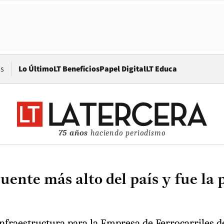
Opens in new window
os
Lo Último
LT Beneficios
Papel Digital
LT Educa
75 años
haciendo periodismo
puente más alto del país y fue la
 infraestructura para la Empresa de Ferrocarriles 