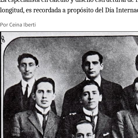
longitud, es recordada a propósito del Día Intern
Por
Ceina Iberti