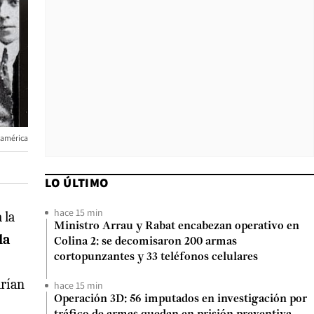
udamérica
LO ÚLTIMO
hace 15 min
a la
Ministro Arrau y Rabat encabezan operativo en
la
Colina 2: se decomisaron 200 armas
cortopunzantes y 33 teléfonos celulares
arían
hace 15 min
Operación 3D: 56 imputados en investigación por