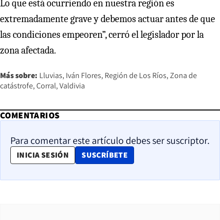
Lo que está ocurriendo en nuestra región es
extremadamente grave y debemos actuar antes de que
las condiciones empeoren”, cerró el legislador por la
zona afectada.
Más sobre:
Lluvias
Iván Flores
Región de Los Ríos
Zona de
catástrofe
Corral
Valdivia
COMENTARIOS
Para comentar este artículo debes ser suscriptor.
OPENS IN NEW WINDOW
INICIA SESIÓN
SUSCRÍBETE