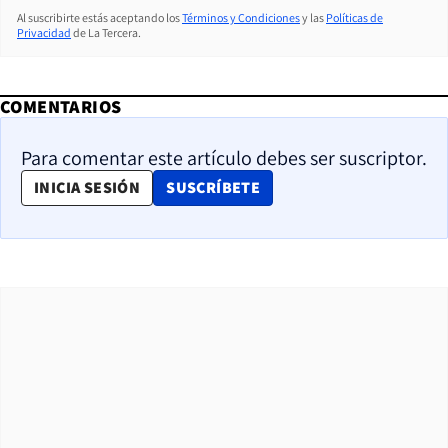
Al suscribirte estás aceptando los
Términos y Condiciones
y las
Políticas de
Privacidad
de La Tercera.
COMENTARIOS
Para comentar este artículo debes ser suscriptor.
OPENS IN NEW WINDOW
INICIA SESIÓN
SUSCRÍBETE