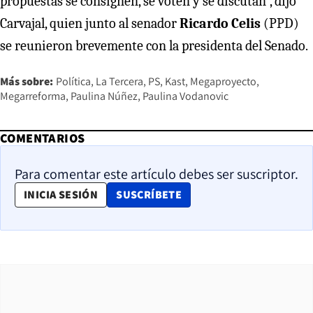
propuestas se consignen, se voten y se discutan”, dijo
Carvajal, quien junto al senador
Ricardo Celis
(PPD)
se reunieron brevemente con la presidenta del Senado.
Más sobre:
Política
La Tercera
PS
Kast
Megaproyecto
Megarreforma
Paulina Núñez
Paulina Vodanovic
COMENTARIOS
Para comentar este artículo debes ser suscriptor.
OPENS IN NEW WINDOW
INICIA SESIÓN
SUSCRÍBETE