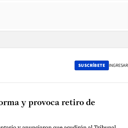
SUSCRÍBETE
INGRESAR
orma y provoca retiro de
entario y anunciaron que acudirán al Tribunal