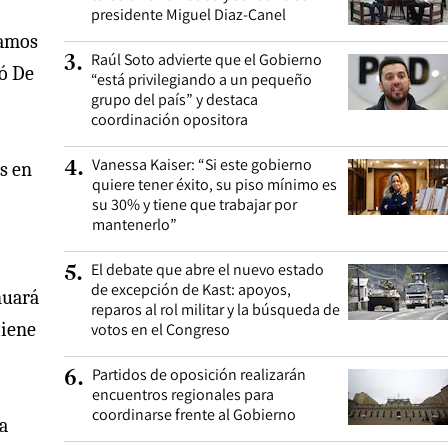
presidente Miguel Diaz-Canel
íamos
Raúl Soto advierte que el Gobierno
3
.
gó De
“está privilegiando a un pequeño
grupo del país” y destaca
coordinación opositora
Vanessa Kaiser: “Si este gobierno
4
.
s en
quiere tener éxito, su piso mínimo es
su 30% y tiene que trabajar por
mantenerlo”
El debate que abre el nuevo estado
5
.
de excepción de Kast: apoyos,
inuará
reparos al rol militar y la búsqueda de
tiene
votos en el Congreso
Partidos de oposición realizarán
6
.
encuentros regionales para
coordinarse frente al Gobierno
a