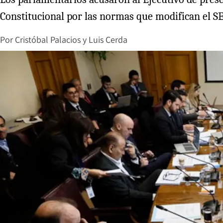
Constitucional por las normas que modifican el S
Por
Cristóbal Palacios
y
Luis Cerda