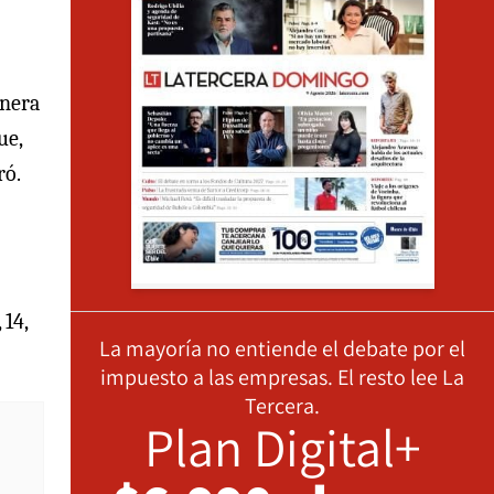
anera
ue,
ró.
 14,
La mayoría no entiende el debate por el
impuesto a las empresas. El resto lee La
Tercera.
Plan Digital+