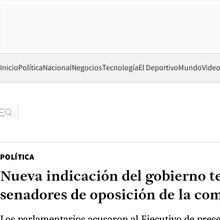
Inicio
Política
Nacional
Negocios
Tecnología
El Deportivo
Mundo
Vide
POLÍTICA
Nueva indicación del gobierno t
senadores de oposición de la c
Los parlamentarios acusaron al Ejecutivo de pres