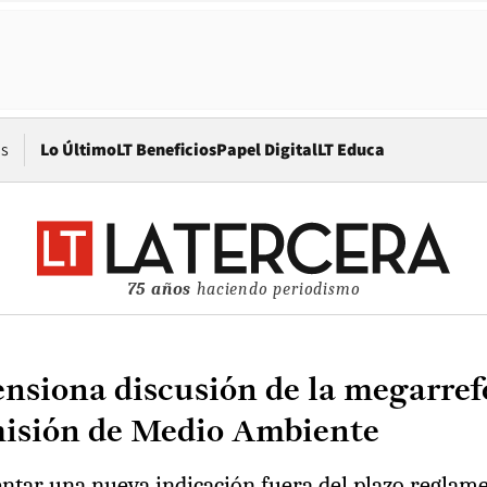
Opens in new window
os
Lo Último
LT Beneficios
Papel Digital
LT Educa
75 años
haciendo periodismo
ensiona discusión de la megarref
omisión de Medio Ambiente
entar una nueva indicación fuera del plazo reglam