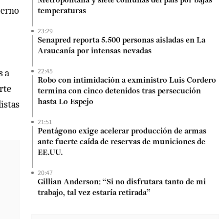
Metropolitana y siete comunas del país por bajas
ierno
temperaturas
23:29
Senapred reporta 5.500 personas aisladas en La
Araucanía por intensas nevadas
22:45
s a
Robo con intimidación a exministro Luis Cordero
rte
termina con cinco detenidos tras persecución
hasta Lo Espejo
listas
21:51
Pentágono exige acelerar producción de armas
ante fuerte caída de reservas de municiones de
EE.UU.
20:47
Gillian Anderson: “Si no disfrutara tanto de mi
trabajo, tal vez estaría retirada”