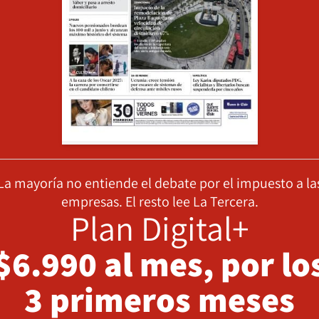
La mayoría no entiende el debate por el impuesto a la
empresas. El resto lee La Tercera.
Plan Digital+
$6.990 al mes, por lo
3 primeros meses