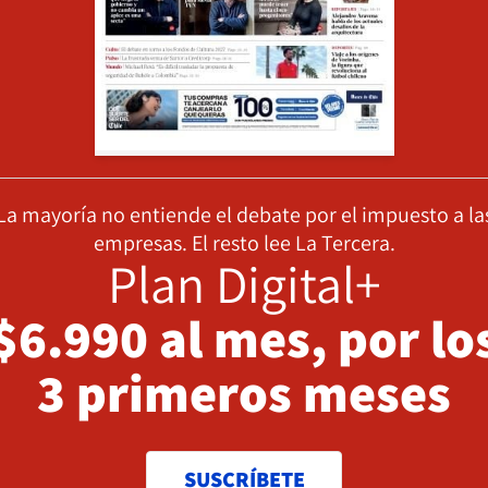
La mayoría no entiende el debate por el impuesto a la
empresas. El resto lee La Tercera.
Plan Digital+
$6.990 al mes, por lo
3 primeros meses
SUSCRÍBETE