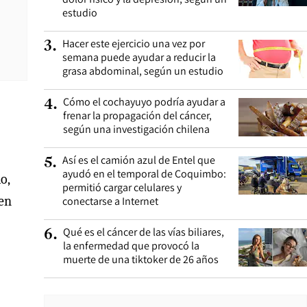
estudio
Hacer este ejercicio una vez por
3
.
semana puede ayudar a reducir la
grasa abdominal, según un estudio
Cómo el cochayuyo podría ayudar a
4
.
frenar la propagación del cáncer,
según una investigación chilena
Así es el camión azul de Entel que
5
.
ayudó en el temporal de Coquimbo:
o,
permitió cargar celulares y
hen
conectarse a Internet
Qué es el cáncer de las vías biliares,
6
.
la enfermedad que provocó la
muerte de una tiktoker de 26 años