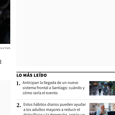
ueva York
l
LO MÁS LEÍDO
Anticipan la llegada de un nuevo
1
.
sistema frontal a Santiago: cuándo y
cómo sería el evento
Estos hábitos diarios pueden ayudar
2
.
a los adultos mayores a reducir el
dolor físico y la depresión, según un