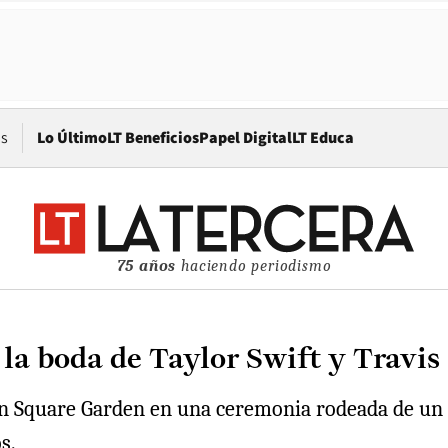
Opens in new window
os
Lo Último
LT Beneficios
Papel Digital
LT Educa
75 años
haciendo periodismo
 la boda de Taylor Swift y Travi
son Square Garden en una ceremonia rodeada de un e
s.