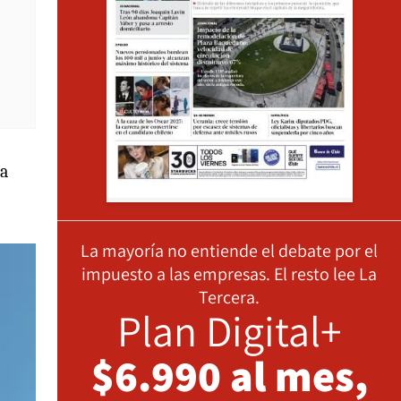
la
La mayoría no entiende el debate por el
impuesto a las empresas. El resto lee La
Tercera.
Plan Digital+
$6.990 al mes,