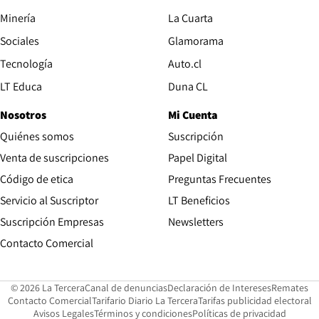
Opens in new window
Minería
La Cuarta
Opens in new wind
Sociales
Glamorama
Opens in new window
Tecnología
Auto.cl
Opens in new window
LT Educa
Duna CL
Nosotros
Mi Cuenta
Quiénes somos
Suscripción
Opens in new win
Venta de suscripciones
Papel Digital
Opens in new window
Código de etica
Preguntas Frecuentes
Servicio al Suscriptor
LT Beneficios
Suscripción Empresas
Newsletters
Opens in new window
Contacto Comercial
Opens in new window
Opens in 
Op
© 2026 La Tercera
Canal de denuncias
Declaración de Intereses
Remates
Opens in new window
Opens in new window
O
Contacto Comercial
Tarifario Diario La Tercera
Tarifas publicidad electoral
Opens in new window
Avisos Legales
Términos y condiciones
Políticas de privacidad